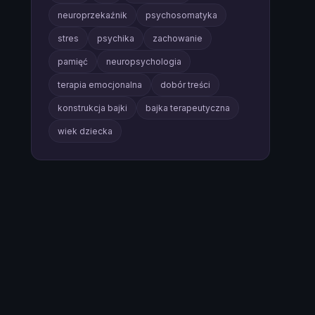
neuroprzekaźnik
psychosomatyka
stres
psychika
zachowanie
pamięć
neuropsychologia
terapia emocjonalna
dobór treści
konstrukcja bajki
bajka terapeutyczna
wiek dziecka