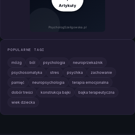
Artykuły
PsychologSzeligowska.pl
POPULARNE TAGI
mózg
ból
psychologia
neuroprzekaźnik
psychosomatyka
stres
psychika
zachowanie
pamięć
neuropsychologia
terapia emocjonalna
dobór treści
konstrukcja bajki
bajka terapeutyczna
wiek dziecka