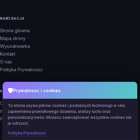
NAWIGACJA
Strona glowna
Mapa strony
Wyszukiwarka
Kontakt
O nas
Polityka Prywatności
🛡️
Prywatnosc i cookies
REKLAMA
Cennik reklam
Ta strona używa plików cookies i podobnych technologii w celu
Informacje
zapewnienia prawidłowego działania, analizy ruchu oraz
personalizacji treści. Możesz zaakceptować wszystkie cookies lub
Panel reklamodawcy
je odrzucić.
Polityka Prywatnosci