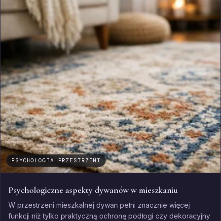
PSYCHOLOGIA PRZESTRZENI
Psychologiczne aspekty dywanów w mieszkaniu
W przestrzeni mieszkalnej dywan pełni znacznie więcej
funkcji niż tylko praktyczną ochronę podłogi czy dekoracyjny